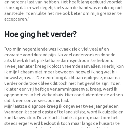
en nergens last van hebben. Het heeft lang geduurd voordat
ik inzag dat er wel degelijk iets aan de hand was en ik mij niet
aanstelde. Toen lukte het me ook beter om mijn grenzen te
accepteren.”
Hoe ging het verder?
“Op mijn negentiende was ik vaak ziek, viel veel af en
ervaarde voortdurend pijn. Na veel onderzoeken door de
arts bleek ik het prikkelbare darmsyndroom te hebben.
Twee jaar later kreeg ik plots vreemde aanvallen. Hierbij kon
ik mijn lichaam niet meer bewegen, hoewel ik nog wel bij
bewustzijn was. De neuroloog dacht aan epilepsie, maar na
verder onderzoek bleek dit toch niet het geval te zijn. Toen
ik later een vrij heftige verlammingsaanval kreeg, werd ik
opgenomen in het ziekenhuis. Hier concludeerden de artsen
dat ik een conversiestoornis had.
Mijn laatste diagnose kreeg ik ongeveer twee jaar geleden.
Wanneer ik te snel opsta of te lang stilsta, word ik duizelig en
kan flauwvallen. Deze klacht had ik al jaren, maar toen het
steeds erger werd besloot ik toch maar langs de huisarts te