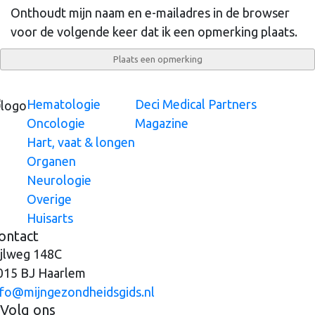
Onthoudt mijn naam en e-mailadres in de browser
voor de volgende keer dat ik een opmerking plaats.
Hematologie
Deci Medical Partners
Oncologie
Magazine
Hart, vaat & longen
Organen
Neurologie
Overige
Huisarts
ontact
ijlweg 148C
015 BJ Haarlem
nfo@mijngezondheidsgids.nl
Volg ons