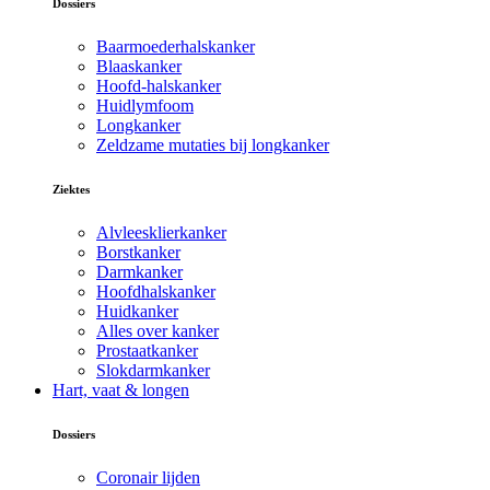
Dossiers
Baarmoederhalskanker
Blaaskanker
Hoofd-halskanker
Huidlymfoom
Longkanker
Zeldzame mutaties bij longkanker
Ziektes
Alvleesklierkanker
Borstkanker
Darmkanker
Hoofdhalskanker
Huidkanker
Alles over kanker
Prostaatkanker
Slokdarmkanker
Hart, vaat & longen
Dossiers
Coronair lijden