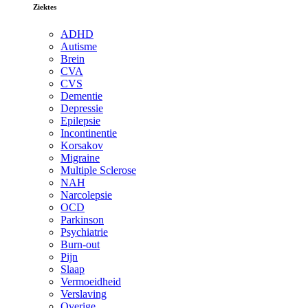
Ziektes
ADHD
Autisme
Brein
CVA
CVS
Dementie
Depressie
Epilepsie
Incontinentie
Korsakov
Migraine
Multiple Sclerose
NAH
Narcolepsie
OCD
Parkinson
Psychiatrie
Burn-out
Pijn
Slaap
Vermoeidheid
Verslaving
Overige