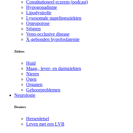
Constitutioneel eczeem (podcast)
Hypogonadisme
Lipodystrofie
Lysosomale stapelingsziekten
Osteoporose
Sjögren
Veno-occlusive disease
X-gebonden hypofosfatemie
Ziektes
Huid
Maag-, lever- en darmziekten
Nieren
Ogen
Organen
Gehoorproblemen
Neurologie
Dossiers
Hersenletsel
Leven met een LVB