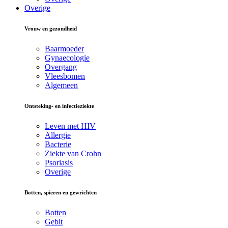
Overige
Vrouw en gezondheid
Baarmoeder
Gynaecologie
Overgang
Vleesbomen
Algemeen
Ontsteking- en infectieziekte
Leven met HIV
Allergie
Bacterie
Ziekte van Crohn
Psoriasis
Overige
Botten, spieren en gewrichten
Botten
Gebit