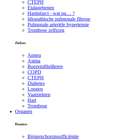
CTEPH
Etalagebenen
Hartinfarct - wat nu… ?
Idiopathische pulmonale fibrose
Pulmonale arteriële hypertensie
Trombose zelfzorg
Ziektes
Apneu
Astma
Boezemfibrilleren
COPD
CTEPH
Diabetes
Longen
Vaatziekten
Hart
Trombose
Organen
Dossiers
Bijnierschorsinsufficiëntie