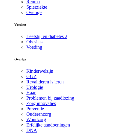
Reuma
Spierziekte
Overige
Voeding
Leefstijl en diabetes 2
Obesitas
Voeding
Overige
Kinderwelzijn
GGZ
Revalideren is leren
Urologie
Haar
Problemen bij zaadlozing
Zorg innovaties
Preventie
Ouderenzorg
Wondzorg
Erfelijke aandoeningen
DNA