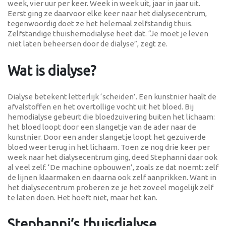
week, vier uur per keer. Week in week uit, jaar in jaar uit.
Eerst ging ze daarvoor elke keer naar het dialysecentrum,
tegenwoordig doet ze het helemaal zelfstandig thuis.
Zelfstandige thuishemodialyse heet dat. “Je moet je leven
niet laten beheersen door de dialyse”, zegt ze.
Wat is dialyse?
Dialyse betekent letterlijk ‘scheiden’. Een kunstnier haalt de
afvalstoffen en het overtollige vocht uit het bloed. Bij
hemodialyse gebeurt die bloedzuivering buiten het lichaam:
het bloed loopt door een slangetje van de ader naar de
kunstnier. Door een ander slangetje loopt het gezuiverde
bloed weer terug in het lichaam. Toen ze nog drie keer per
week naar het dialysecentrum ging, deed Stephanni daar ook
al veel zelf. ‘De machine opbouwen’, zoals ze dat noemt: zelf
de lijnen klaarmaken en daarna ook zelf aanprikken. Want in
het dialysecentrum proberen ze je het zoveel mogelijk zelf
te laten doen. Het hoeft niet, maar het kan.
Stephanni’s thuisdialyse