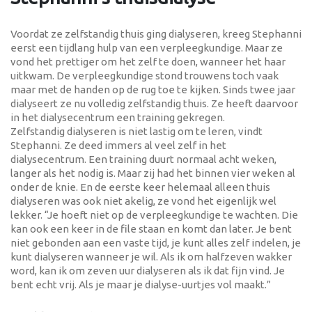
Voordat ze zelfstandig thuis ging dialyseren, kreeg Stephanni
eerst een tijdlang hulp van een verpleegkundige. Maar ze
vond het prettiger om het zelf te doen, wanneer het haar
uitkwam. De verpleegkundige stond trouwens toch vaak
maar met de handen op de rug toe te kijken. Sinds twee jaar
dialyseert ze nu volledig zelfstandig thuis. Ze heeft daarvoor
in het dialysecentrum een training gekregen.
Zelfstandig dialyseren is niet lastig om te leren, vindt
Stephanni. Ze deed immers al veel zelf in het
dialysecentrum. Een training duurt normaal acht weken,
langer als het nodig is. Maar zij had het binnen vier weken al
onder de knie. En de eerste keer helemaal alleen thuis
dialyseren was ook niet akelig, ze vond het eigenlijk wel
lekker. “Je hoeft niet op de verpleegkundige te wachten. Die
kan ook een keer in de file staan en komt dan later. Je bent
niet gebonden aan een vaste tijd, je kunt alles zelf indelen, je
kunt dialyseren wanneer je wil. Als ik om halfzeven wakker
word, kan ik om zeven uur dialyseren als ik dat fijn vind. Je
bent echt vrij. Als je maar je dialyse-uurtjes vol maakt.”